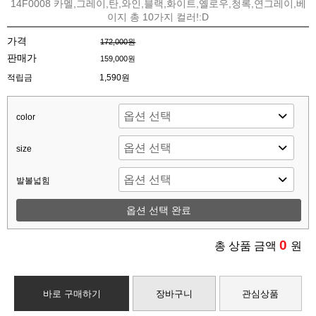
14F0008 카멜,그레이,탄,와인,블랙,화이트,옐로우,청록,연그레이,베
이지 총 10가지 컬러!:D
가격
172,000원
판매가
159,000원
적립금
1,590원
color
size
발볼넓힘
옵션 선택 완료
0
총 상품 금액
원
바로 구매하기
장바구니
관심상품