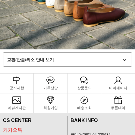
교환/반품/취소 안내 보기
공지사항
카톡상담
상품문의
마이페이지
리뷰게시판
회원가입
배송조회
쿠폰내역
CS CENTER
BANK INFO
카카오톡
국민 042601-04-235632