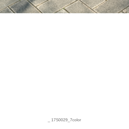
_ 17S0029_7color