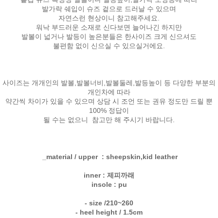
발가락 쉐입이 슈즈 겉으로 드러날 수 있으며
자연스런 현상이니 참고해주세요.
워낙 부드러운 소재로 신다보면 늘어나긴 하지만
발볼이 넓거나 발등이 높은분들은 한사이즈 크게 신으셔도
불편함 없이 신으실 수 있으실거에요.
사이즈는 개개인의 발볼,발볼너비,발볼둘레,발등높이 등 다양한 부분의
개인차에 따라
약간씩 차이가 있을 수 있으며 상담 시 조언 또는 권유 정도만 드릴 뿐
100% 정답이
될 수는 없으니 참고만 해 주시기 바랍니다.
_material / upper : sheepskin,kid leather
inner : 제피까래
insole : pu
- size /210~260
- heel height / 1.5cm