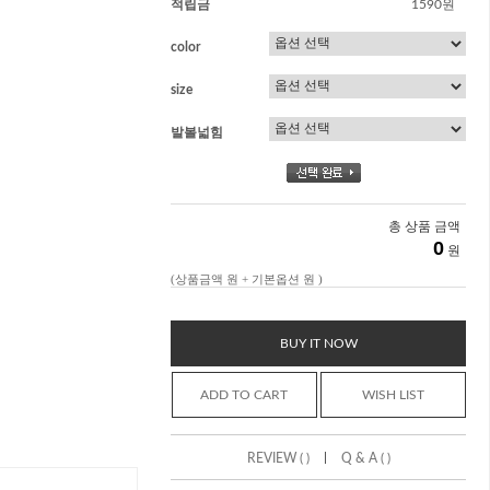
적립금
1590원
color
size
발볼넓힘
총 상품 금액
0
원
(상품금액
원 + 기본옵션
원 )
BUY IT NOW
ADD TO CART
WISH LIST
|
REVIEW ( )
Q & A ( )