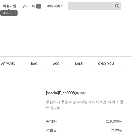
회원가입
장바구니
마이페이지
0
3,000 P
APPAREL
BAG
ACC
SALE
ONLY YOU
[special]F_cb0008(taupe)
무심하게 묶은 리본 디테일이 매력적인 '더 뮤즈 플
랫' 입니다.
판매가
219,000원
적립금
2190원