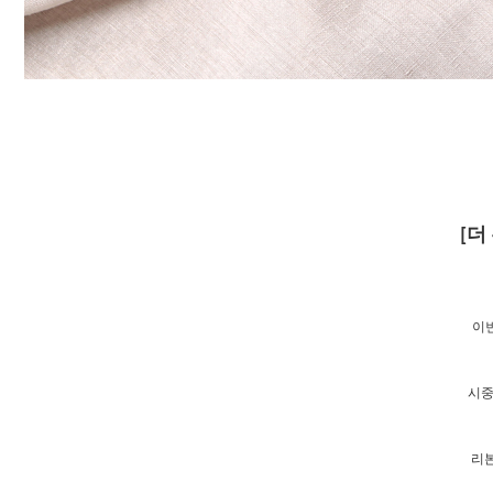
[더
이번
시중
리