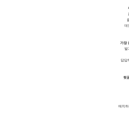
데
가장 
발
답답
뒷
매치하