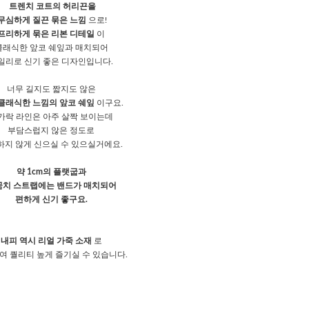
트렌치 코트의 허리끈을
무심하게 질끈 묶은 느낌
으로!
프리하게 묶은 리본 디테일
이
클래식한 앞코 쉐잎과 매치되어
일리로 신기 좋은 디자인입니다.
너무 길지도 짧지도 않은
클래식한 느낌의 앞코 쉐잎
이구요.
가락 라인은 아주 살짝 보이는데
부담스럽지 않은 정도로
하지 않게 신으실 수 있으실거에요.
약 1cm의 플랫굽과
꿈치 스트랩에는 밴드가 매치되어
편하게 신기 좋구요.
내피 역시 리얼 가죽 소재
로
여 퀄리티 높게 즐기실 수 있습니다.