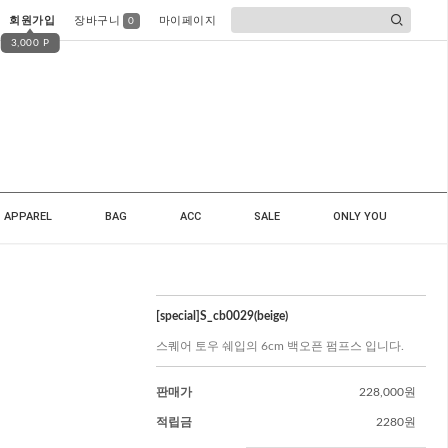
회원가입
장바구니
마이페이지
0
3,000 P
APPAREL
BAG
ACC
SALE
ONLY YOU
[special]S_cb0029(beige)
스퀘어 토우 쉐입의 6cm 백오픈 펌프스 입니다.
판매가
228,000원
적립금
2280원