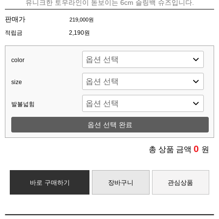
유니크한 토우라인이 돋보이는 6cm 슬링백 슈즈입니다.
판매가
219,000원
적립금
2,190원
color
size
발볼넓힘
옵션 선택 완료
0
총 상품 금액
원
바로 구매하기
장바구니
관심상품