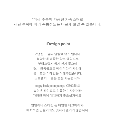
*미세 주름이 가공된 가죽소재로
재단 부위에 따라 주름정도는 다르게 보일 수 있습니다.
+Design point
모던한 느낌의 슬링백 슈즈 입니다.
적당하게 뾰족한 앞코 쉐입으로
부담스럽지 않게 신기 좋으며
5cm 원통굽으로 베이직한 디자인에
유니크한 디테일을 더해주었습니다.
스트랩의 버클은 조절 가능합니다.
soppy back point pumps_CB0056 의
슬링백 라인으로 심플한 디자인이라
다양한 룩에 매치하기 좋으실거에요.
양말이나 스타킹 등 다양한 레그웨어와
매치하면 간절기에도 멋지게 즐기기 좋습니다.