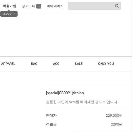
회원가입
장바구니
마이페이지
0
3,000 P
APPAREL
BAG
ACC
SALE
ONLY YOU
[special]CB0091(4color)
심플한 라인의 5cm힐 메리제인 펌프스 입니다.
판매가
229,000원
적립금
2290원