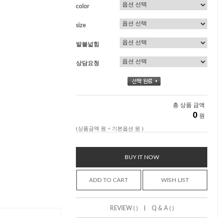
color
size
발볼넓힘
상담요청
총 상품 금액
0
원
(상품금액
원 + 기본옵션
원 )
BUY IT NOW
ADD TO CART
WISH LIST
|
REVIEW ( )
Q & A ( )