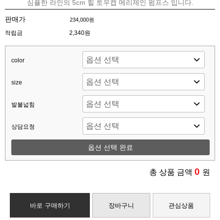
심플한 라인의 5cm 힐 토우캡 메리제인 펌프스 입니다.
판매가
234,000원
적립금
2,340원
color
size
발볼넓힘
상담요청
옵션 선택 완료
0
총 상품 금액
원
바로 구매하기
장바구니
관심상품