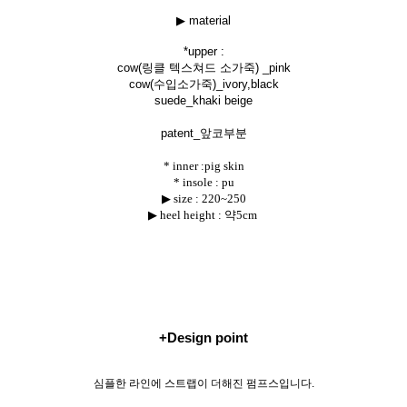
▶ material
*uppe
r :
cow(링클 텍스쳐드 소가죽) _pink
cow(수입소가죽)_ivory,black
suede_khaki beige
patent_앞코부분
* inner :pig skin
* insole : pu
▶ size :
220~250
▶ heel height : 약5cm
+Design point
심플한 라인에 스트랩이 더해진 펌프스입니다.