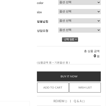
color
size
발볼넓힘
상담요청
총 상품 금액
0
원
(상품금액
원 + 기본옵션
원 )
BUY IT NOW
ADD TO CART
WISH LIST
|
REVIEW ( )
Q & A ( )