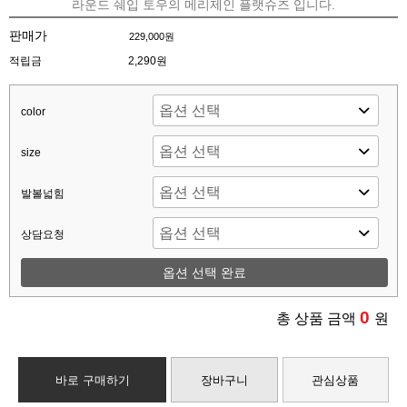
라운드 쉐입 토우의 메리제인 플랫슈즈 입니다.
판매가
229,000원
적립금
2,290원
color
size
발볼넓힘
상담요청
옵션 선택 완료
0
총 상품 금액
원
바로 구매하기
장바구니
관심상품