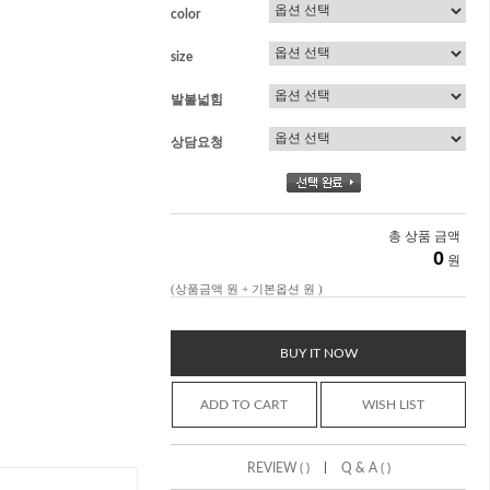
color
size
발볼넓힘
상담요청
총 상품 금액
0
원
(상품금액
원 + 기본옵션
원 )
BUY IT NOW
ADD TO CART
WISH LIST
|
REVIEW ( )
Q & A ( )