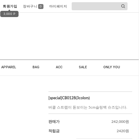
회원가입
장바구니
마이페이지
0
3,000 P
APPAREL
BAG
ACC
SALE
ONLY YOU
[special]CB0128(3colors)
버클 스트랩이 돋보이는 5cm슬링백 슈즈입니다.
판매가
242,000원
적립금
2420원