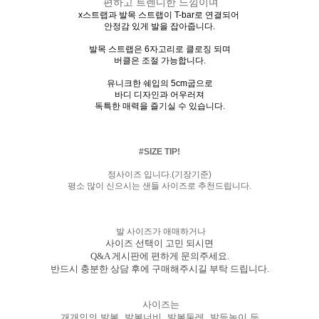
편하고 트렌디한 느낌이며
x스트랩과 발목 스트랩이 T-bar로 연결되어
안정감 있게 발을 잡아줍니다.
발목 스트랩은 6자고리로 클로징 되며
버클은 조절 가능합니다.
유니크한 쉐입의 5cm굽으로
바디 디자인과 어우러져
독특한 매력을 즐기실 수 있습니다.
#SIZE TIP!
정사이즈 입니다.(기장기준)
평소 많이 신으시는 샌들 사이즈로 추천드립니다.
발 사이즈가 애매하거나
사이즈 선택이 고민 되시면
Q&A 게시판에 편하게 문의주세요.
반드시 충분한 상담 후에 구매해주시길 부탁 드립니다.
사이즈는
개개인의 발볼, 발볼너비, 발볼둘레, 발등높이 등