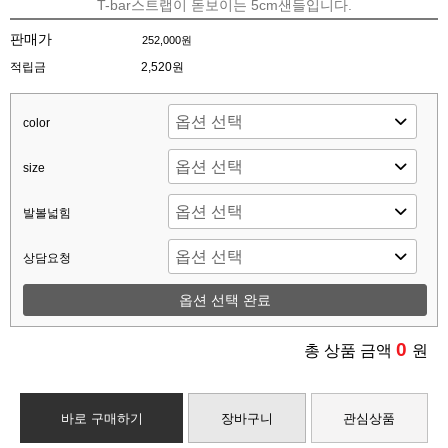
T-bar스트랩이 돋보이는 5cm샌들입니다.
판매가
252,000원
적립금
2,520원
color
size
발볼넓힘
상담요청
옵션 선택 완료
0
총 상품 금액
원
바로 구매하기
장바구니
관심상품