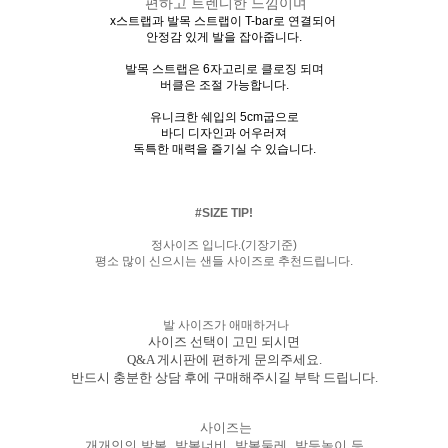
편하고 트렌디한 느낌이며
x스트랩과 발목 스트랩이 T-bar로 연결되어
안정감 있게 발을 잡아줍니다.
발목 스트랩은 6자고리로 클로징 되며
버클은 조절 가능합니다.
유니크한 쉐입의 5cm굽으로
바디 디자인과 어우러져
독특한 매력을 즐기실 수 있습니다.
#SIZE TIP!
정사이즈 입니다.(기장기준)
평소 많이 신으시는 샌들 사이즈로 추천드립니다.
발 사이즈가 애매하거나
사이즈 선택이 고민 되시면
Q&A 게시판에 편하게 문의주세요.
반드시 충분한 상담 후에 구매해주시길 부탁 드립니다.
사이즈는
개개인의 발볼, 발볼너비, 발볼둘레, 발등높이 등