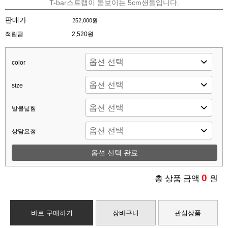
T-bar스트랩이 돋보이는 5cm샌들입니다.
판매가
252,000원
적립금
2,520원
color
size
발볼넓힘
상담요청
옵션 선택 완료
0
총 상품 금액
원
바로 구매하기
장바구니
관심상품