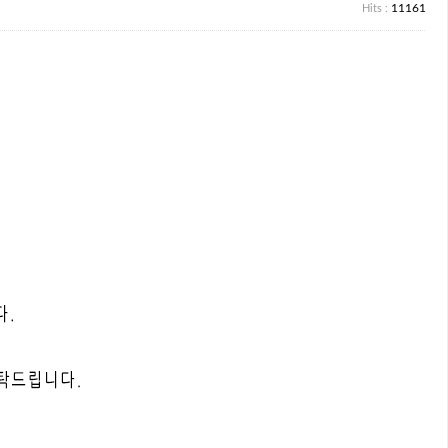
11161
Hits :