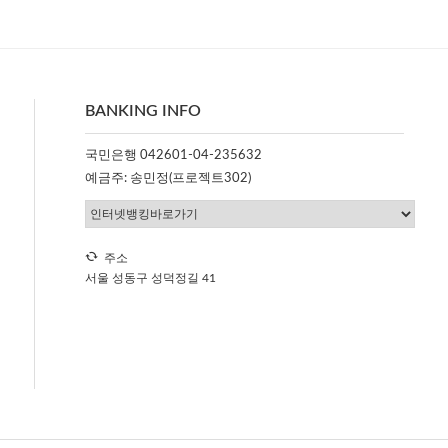
BANKING INFO
국민은행 042601-04-235632
예금주: 송민정(프로젝트302)
주소
서울 성동구 성덕정길 41