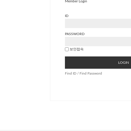
Member Login
ID
PASSWORD
보안접속
LOGIN
Find ID / Find Password