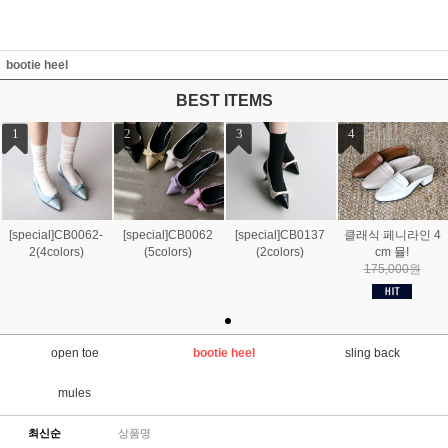
bootie heel
BEST ITEMS
1
2
3
4
[special]CB0062-
[special]CB0062
[special]CB0137
클래식 페니라인 4
2(4colors)
(5colors)
(2colors)
cm 뮬!
175,000원
open toe
bootie heel
sling back
mules
최신순
상품명