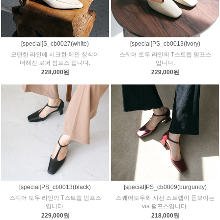
[special]S_cb0027(white)
[special]PS_cb0013(ivory)
모던한 라인에 시크한 체인 장식이
스퀘어 토우 라인의 T스트랩 펌프스
더해진 로퍼 펌프스 입니다.
입니다.
228,000원
229,000원
[special]PS_cb0013(black)
[special]PS_cb0009(burgundy)
스퀘어 토우 라인의 T스트랩 펌프스
스퀘어토우와 사선 스트랩이 돋보이는
입니다.
via 펌프스입니다.
229,000원
218,000원