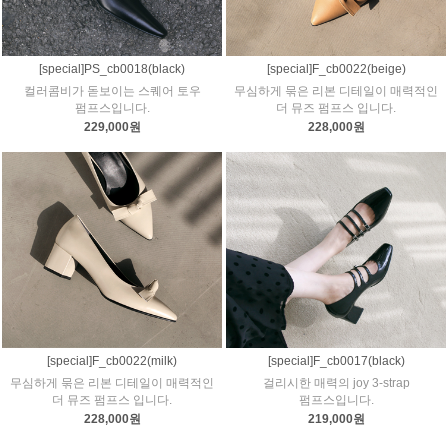
[special]PS_cb0018(black)
[special]F_cb0022(beige)
컬러콤비가 돋보이는 스퀘어 토우
무심하게 묶은 리본 디테일이 매력적인
펌프스입니다.
더 뮤즈 펌프스 입니다.
229,000원
228,000원
[special]F_cb0022(milk)
[special]F_cb0017(black)
무심하게 묶은 리본 디테일이 매력적인
걸리시한 매력의 joy 3-strap
더 뮤즈 펌프스 입니다.
펌프스입니다.
228,000원
219,000원