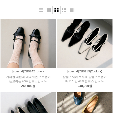
[special]CB0142_black
[special]CB0139(2colors)
키치한 리본과 메리제인 스트랩이
슬림스퀘어 토우와 발등스트랩이
돋보이는 4cm 펌프스입니다.
매력적인 4cm 펌프스 입니다.
246,000원
248,000원