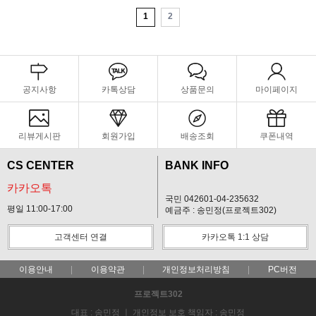
1
2
공지사항
카톡상담
상품문의
마이페이지
리뷰게시판
회원가입
배송조회
쿠폰내역
CS CENTER
BANK INFO
카카오톡
국민 042601-04-235632
평일 11:00-17:00
예금주 : 송민정(프로젝트302)
고객센터 연결
카카오톡 1:1 상담
이용안내
이용약관
개인정보처리방침
PC버전
프로젝트302
대표 : 송민정 ㅣ 개인정보 보호 책임자 : 송민정