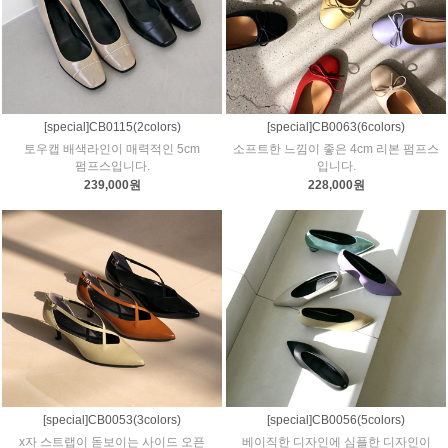
[special]CB0115(2colors)
[special]CB0063(6colors)
토우캡 배색라인이 매력적인 5cm
소프트한 느낌이 좋은 4cm 리본 펌프스
펌프스입니다.
입니다.
239,000원
228,000원
[special]CB0053(3colors)
[special]CB0056(5colors)
x자 스트랩이 돋보이는 사이드 오픈
베이직한 디자인에 심플한 디자인이